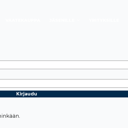
VAATEKAUPPA
JÄSENILLE
YRITYKSILLE
hinkään.