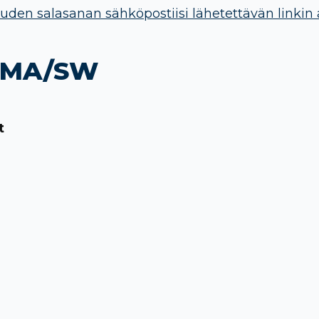
uden salasanan sähköpostiisi lähetettävän linkin 
/MMA/SW
t