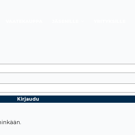
VAATEKAUPPA
JÄSENILLE
YRITYKSILLE
hinkään.