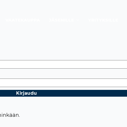
VAATEKAUPPA
JÄSENILLE
YRITYKSILLE
hinkään.